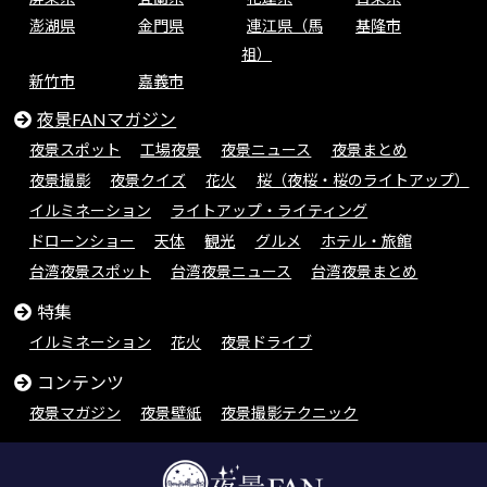
澎湖県
金門県
連江県（馬
基隆市
祖）
新竹市
嘉義市
夜景FANマガジン
夜景スポット
工場夜景
夜景ニュース
夜景まとめ
夜景撮影
夜景クイズ
花火
桜（夜桜・桜のライトアップ）
イルミネーション
ライトアップ・ライティング
ドローンショー
天体
観光
グルメ
ホテル・旅館
台湾夜景スポット
台湾夜景ニュース
台湾夜景まとめ
特集
イルミネーション
花火
夜景ドライブ
コンテンツ
夜景マガジン
夜景壁紙
夜景撮影テクニック