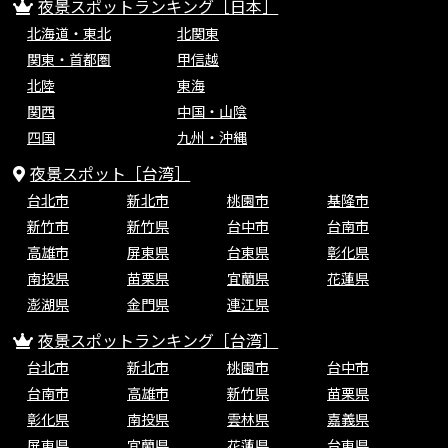
夜景スポットランキング［日本］
北海道・東北
北関東
関東・首都圏
甲信越
北陸
東海
関西
中国・山陰
四国
九州・沖縄
夜景スポット［台湾］
台北市
新北市
桃園市
基隆市
新竹市
新竹県
台中市
台南市
高雄市
屏東県
台東県
彰化県
南投県
苗栗県
宜蘭県
花蓮県
澎湖県
金門県
連江県
夜景スポットランキング［台湾］
台北市
新北市
桃園市
台中市
台南市
高雄市
新竹県
苗栗県
彰化県
南投県
雲林県
嘉義県
屏東県
宜蘭県
花蓮県
台東県