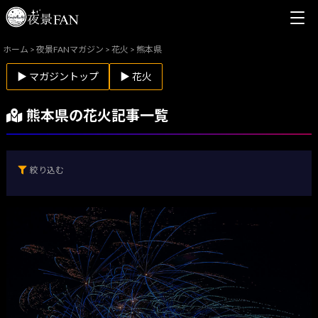
ホーム
>
夜景FANマガジン
>
花火
>
熊本県
▶ マガジントップ
▶ 花火
熊本県の花火記事一覧
絞り込む