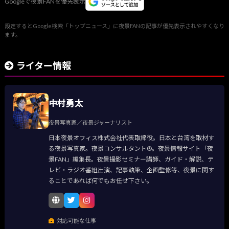
Googleで夜景FANを優先表示
設定するとGoogle検索「トップニュース」に夜景FANの記事が優先表示されやすくなり
ます。
ライター情報
中村勇太
夜景写真家／夜景ジャーナリスト
日本夜景オフィス株式会社代表取締役。日本と台湾を取材す
る夜景写真家。夜景コンサルタント®。夜景情報サイト「夜
景FAN」編集長。夜景撮影セミナー講師、ガイド・解説、テ
レビ・ラジオ番組出演、記事執筆、企画監修等、夜景に関す
ることであれば何でもお任せ下さい。
対応可能な仕事