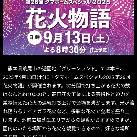
熊本県荒尾市の遊園地「グリーンランド」では本日、
2025年9月13日(土)に「タマホームスペシャル2025 第26回
花火物語」が開催されます。30分間で打ち上がる花火の数
はなんと約10,000発。髙田花火工業による芸術性と迫力を
兼ね備えた花火の連続打ち上げで会場を沸かせます。光が流
れ落ちるナイアガラ花火など、多彩な花火で会場を盛り上
げます。池前広場芝生エリアからの観覧がおすすめですが、
園内のいたる場所から花火を観覧できるので、好きな場所
でお楽しみください。