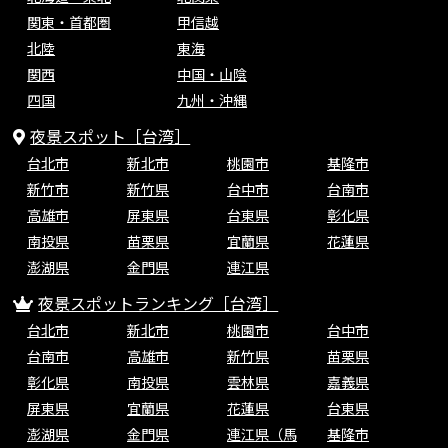
関東・首都圏
甲信越
北陸
東海
関西
中国・山陰
四国
九州・沖縄
夜景スポット［台湾］
台北市
新北市
桃園市
基隆市
新竹市
新竹県
台中市
台南市
高雄市
屏東県
台東県
彰化県
南投県
苗栗県
宜蘭県
花蓮県
澎湖県
金門県
連江県
夜景スポットランキング［台湾］
台北市
新北市
桃園市
台中市
台南市
高雄市
新竹県
苗栗県
彰化県
南投県
雲林県
嘉義県
屏東県
宜蘭県
花蓮県
台東県
澎湖県
金門県
連江県（馬
基隆市