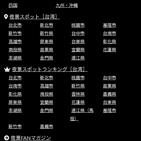
四国
九州・沖縄
夜景スポット［台湾］
台北市
新北市
桃園市
基隆市
新竹市
新竹県
台中市
台南市
高雄市
屏東県
台東県
彰化県
南投県
苗栗県
宜蘭県
花蓮県
澎湖県
金門県
連江県
夜景スポットランキング［台湾］
台北市
新北市
桃園市
台中市
台南市
高雄市
新竹県
苗栗県
彰化県
南投県
雲林県
嘉義県
屏東県
宜蘭県
花蓮県
台東県
澎湖県
金門県
連江県（馬
基隆市
祖）
新竹市
嘉義市
夜景FANマガジン