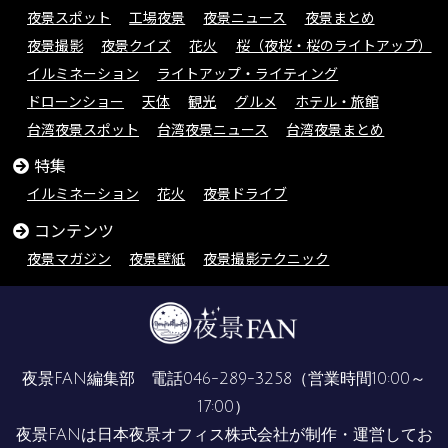
夜景スポット
工場夜景
夜景ニュース
夜景まとめ
夜景撮影
夜景クイズ
花火
桜（夜桜・桜のライトアップ）
イルミネーション
ライトアップ・ライティング
ドローンショー
天体
観光
グルメ
ホテル・旅館
台湾夜景スポット
台湾夜景ニュース
台湾夜景まとめ
特集
イルミネーション
花火
夜景ドライブ
コンテンツ
夜景マガジン
夜景壁紙
夜景撮影テクニック
夜景FAN編集部 電話
046-289-3258
（営業時間10:00～
17:00）
夜景FANは
日本夜景オフィス株式会社
が制作・運営してお