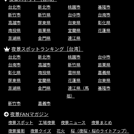
台北市
新北市
桃園市
基隆市
新竹市
新竹県
台中市
台南市
高雄市
屏東県
台東県
彰化県
南投県
苗栗県
宜蘭県
花蓮県
澎湖県
金門県
連江県
夜景スポットランキング［台湾］
台北市
新北市
桃園市
台中市
台南市
高雄市
新竹県
苗栗県
彰化県
南投県
雲林県
嘉義県
屏東県
宜蘭県
花蓮県
台東県
澎湖県
金門県
連江県（馬
基隆市
祖）
新竹市
嘉義市
夜景FANマガジン
夜景スポット
工場夜景
夜景ニュース
夜景まとめ
夜景撮影
夜景クイズ
花火
桜（夜桜・桜のライトアップ）