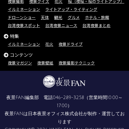
夜景撮影
夜景クイズ
花火
桜（夜桜・桜のライトアップ）
イルミネーション
ライトアップ・ライティング
ドローンショー
天体
観光
グルメ
ホテル・旅館
台湾夜景スポット
台湾夜景ニュース
台湾夜景まとめ
特集
イルミネーション
花火
夜景ドライブ
コンテンツ
夜景マガジン
夜景壁紙
夜景撮影テクニック
夜景FAN編集部 電話
046-289-3258
（営業時間10:00～
17:00）
夜景FANは
日本夜景オフィス株式会社
が制作・運営してお
ります