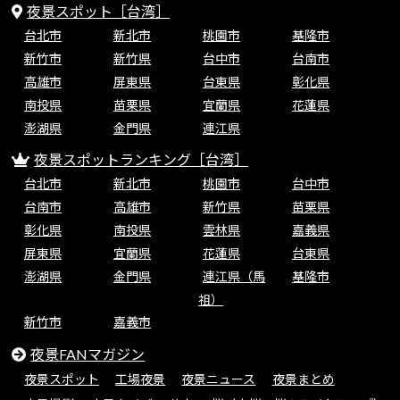
夜景スポット［台湾］
台北市
新北市
桃園市
基隆市
新竹市
新竹県
台中市
台南市
高雄市
屏東県
台東県
彰化県
南投県
苗栗県
宜蘭県
花蓮県
澎湖県
金門県
連江県
夜景スポットランキング［台湾］
台北市
新北市
桃園市
台中市
台南市
高雄市
新竹県
苗栗県
彰化県
南投県
雲林県
嘉義県
屏東県
宜蘭県
花蓮県
台東県
澎湖県
金門県
連江県（馬
基隆市
祖）
新竹市
嘉義市
夜景FANマガジン
夜景スポット
工場夜景
夜景ニュース
夜景まとめ