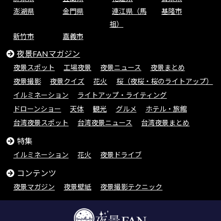
澎湖県
金門県
連江県（馬
基隆市
祖）
新竹市
嘉義市
夜景FANマガジン
夜景スポット
工場夜景
夜景ニュース
夜景まとめ
夜景撮影
夜景クイズ
花火
桜（夜桜・桜のライトアップ）
イルミネーション
ライトアップ・ライティング
ドローンショー
天体
観光
グルメ
ホテル・旅館
台湾夜景スポット
台湾夜景ニュース
台湾夜景まとめ
特集
イルミネーション
花火
夜景ドライブ
コンテンツ
夜景マガジン
夜景壁紙
夜景撮影テクニック