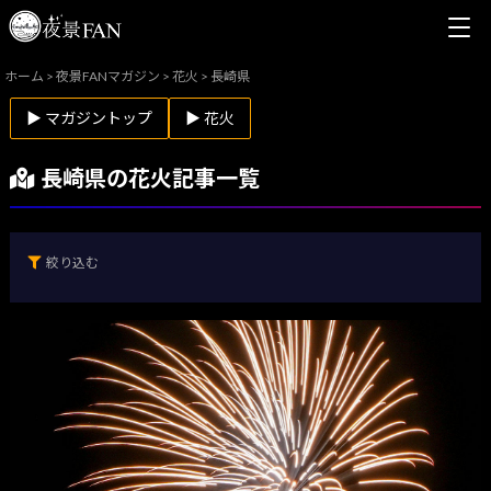
ホーム
>
夜景FANマガジン
>
花火
>
長崎県
▶ マガジントップ
▶ 花火
長崎県の花火記事一覧
絞り込む