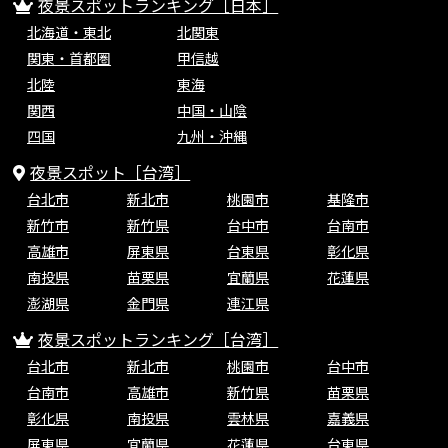
夜景スポットランキング［日本］
北海道・東北
北関東
関東・首都圏
甲信越
北陸
東海
関西
中国・山陰
四国
九州・沖縄
夜景スポット［台湾］
台北市
新北市
桃園市
基隆市
新竹市
新竹県
台中市
台南市
高雄市
屏東県
台東県
彰化県
南投県
苗栗県
宜蘭県
花蓮県
澎湖県
金門県
連江県
夜景スポットランキング［台湾］
台北市
新北市
桃園市
台中市
台南市
高雄市
新竹県
苗栗県
彰化県
南投県
雲林県
嘉義県
屏東県
宜蘭県
花蓮県
台東県