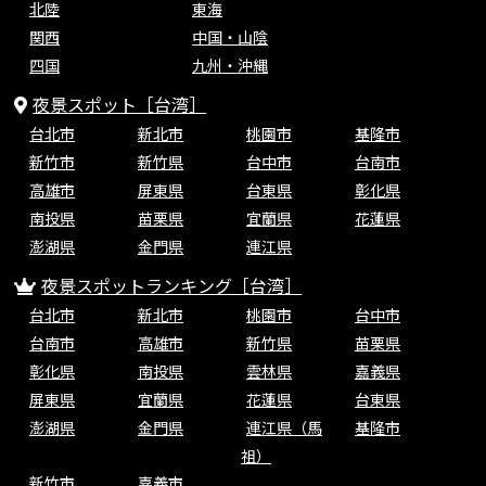
北陸
東海
関西
中国・山陰
四国
九州・沖縄
夜景スポット［台湾］
台北市
新北市
桃園市
基隆市
新竹市
新竹県
台中市
台南市
高雄市
屏東県
台東県
彰化県
南投県
苗栗県
宜蘭県
花蓮県
澎湖県
金門県
連江県
夜景スポットランキング［台湾］
台北市
新北市
桃園市
台中市
台南市
高雄市
新竹県
苗栗県
彰化県
南投県
雲林県
嘉義県
屏東県
宜蘭県
花蓮県
台東県
澎湖県
金門県
連江県（馬
基隆市
祖）
新竹市
嘉義市