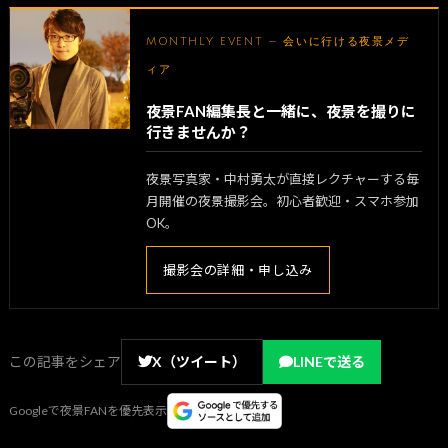
MONTHLY EVENT — 会いに行ける夜景メデ
ィア
夜景FAN編集長と一緒に、夜景を撮りに
行きませんか？
夜景写真家・中村勇太が直接レクチャーする毎
月開催の夜景撮影会。初心者歓迎・スマホ参加
OK。
撮影会の詳細・申し込み
この記事をシェア
X（ツイート）
LINEで送る
Googleで夜景FANを優先表示