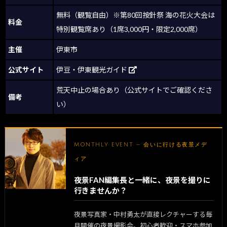
無料（観覧自由）※第80回按針祭 海の花火大会は
料金
特別観覧席あり（1席3,000円・限定2,000席）
主催
伊東市
公式サイト
伊豆・伊東観光ガイド
荒天中止の場合あり（公式サイトでご確認くださ
備考
い）
MONTHLY EVENT — 会いに行ける夜景メデ
ィア
夜景FAN編集長と一緒に、夜景を撮りに
行きませんか？
夜景写真家・中村勇太が直接レクチャーする毎
月開催の夜景撮影会。初心者歓迎・スマホ参加