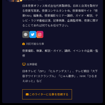
日本夜景オフィス株式会社代表取締役。日本と台湾を取材す
る夜景写真家。夜景コンサルタント®。夜景情報サイト「夜
景FAN」編集長。夜景撮影セミナー講師、ガイド・解説、テ
レビ・ラジオ番組出演、記事執筆、企画監修等、夜景に関す
ることであれば何でもお任せ下さい。
対応可能な仕事
夜景撮影、執筆、解説・ガイド、講師、イベントの企画・監
修
出演番組
日本テレビ「ZIP!」「ヒルナンデス！」、テレビ朝日「大下
容子ワイド!スクランブル」「じゅん散歩」、NHK「ひるま
えほっと」など
このライターに仕事を依頼する