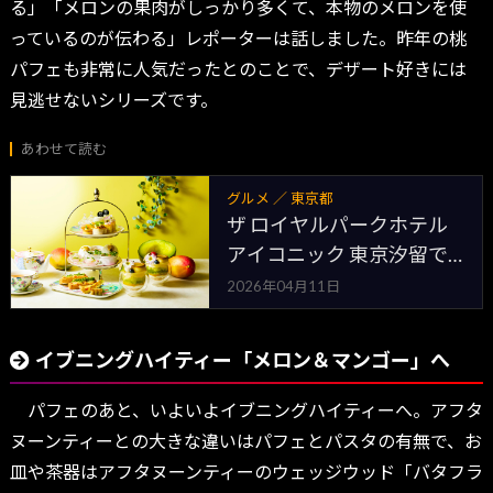
る」「メロンの果肉がしっかり多くて、本物のメロンを使
っているのが伝わる」レポーターは話しました。昨年の桃
パフェも非常に人気だったとのことで、デザート好きには
見逃せないシリーズです。
あわせて読む
グルメ ／ 東京都
ザ ロイヤルパークホテル
アイコニック 東京汐留で
楽しむ初夏限定メロン＆マ
2026年04月11日
ンゴーの贅沢アフタヌーン
ティーと5種フルーツのパ
イブニングハイティー「メロン＆マンゴー」へ
フェ登場 | 夜景FANマガジ
ン
パフェのあと、いよいよイブニングハイティーへ。アフタ
ヌーンティーとの大きな違いはパフェとパスタの有無で、お
皿や茶器はアフタヌーンティーのウェッジウッド「バタフラ