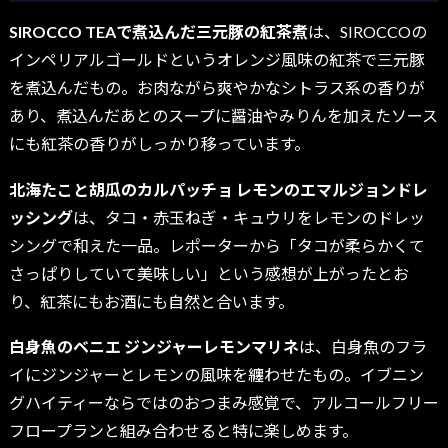
SIROCCO TEAで煮込んだ三元豚の紅茶煮
は、SIROCCOの
インペリアルゴールドというオレンジ風味の紅茶で三元豚
を煮込んだもの。お肉ながら爽やかなシトラス系の香りが
あり、煮込んだあとのスープに醤油やみりんを加えたソース
にも紅茶の香りがしっかり移っています。
北海たこと胡瓜のカルパッチョ レモンのエマルジョンドレ
ッシング
は、タコ・赤玉ねぎ・キュウリをレモンのドレッ
シングで和えた一品。レポーターから「タコが柔らかくて
さっぱりしていて美味しい」という感想が上がったとお
り、紅茶にもお酒にも自然と合います。
白身魚のベニエ ジンジャーレモンマリネ
は、白身魚のフラ
イにジンジャーとレモンの風味を纏わせたもの。イブニン
グハイティーならではのおつまみ感覚で、アルコールフリー
フロープランと組み合わせると特に楽しめます。