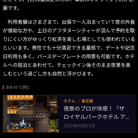
要です。
利用者層はさまざまで、出張で一人泊まっていて夜の外食
が億劫な方や、土日のアフタヌーンティーが混んで予約を取
りにくい方がゆっくり紅茶を楽しむ場としても使われている
といいます。男性でも十分満足できる量感で、デートや記念
日利用も多く、バースデープレートの用意も可能です。ホテ
ルへの宿泊とあわせて、チェックイン後そのまま夜景を楽
しむという過ごし方も自然と浮かびます。
あわせて読む
ホテル ／ 東京都
夜景のプロが体感！「ザ
ロイヤルパークホテル ア
イコニック 東京汐留」の
2025年03月11日
プリズム＆リフレクション