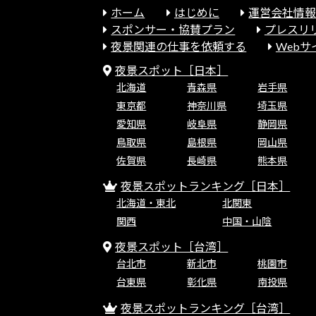
ホーム
はじめに
運営会社情
スポンサー・協賛プラン
プレスリ
夜景関連の仕事を依頼する
Web
夜景スポット［日本］
北海道
青森県
岩手県
東京都
神奈川県
埼玉県
愛知県
岐阜県
静岡県
鳥取県
島根県
岡山県
佐賀県
長崎県
熊本県
夜景スポットランキング［日本］
北海道・東北
北関東
関西
中国・山陰
夜景スポット［台湾］
台北市
新北市
桃園市
台東県
彰化県
南投県
夜景スポットランキング［台湾］