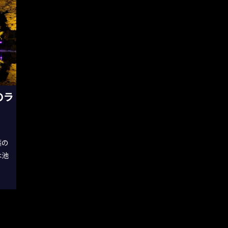
のラ
葉の
は池