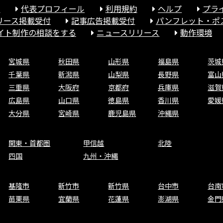
報
代表プロフィール
利用規約
ヘルプ
プラ
リース掲載受付
記事広告掲載受付
パンフレット・ポ
サイト制作の相談をする
ニュースリリース
動作環境
宮城県
秋田県
山形県
福島県
茨城
千葉県
新潟県
山梨県
長野県
富山
三重県
大阪府
京都府
兵庫県
滋賀
広島県
山口県
徳島県
香川県
愛媛
大分県
宮崎県
鹿児島県
沖縄県
関東・首都圏
甲信越
北陸
四国
九州・沖縄
基隆市
新竹市
新竹県
台中市
台南
苗栗県
宜蘭県
花蓮県
澎湖県
金門