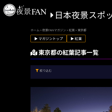
日本夜景スポ
ホーム
>
夜景FANマガジン
>
紅葉
>
東京都
▶ マガジントップ
▶ 紅葉
東京都の紅葉記事一覧
絞り込む