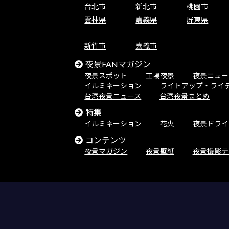
台北市
新北市
桃園市
雲林県
嘉義県
屏東県
新竹市
嘉義市
夜景FANマガジン
夜景スポット
工場夜景
夜景ニュー
イルミネーション
ライトアップ・ライ
台湾夜景ニュース
台湾夜景まとめ
特集
イルミネーション
花火
夜景ドライ
コンテンツ
夜景マガジン
夜景壁紙
夜景撮影テ