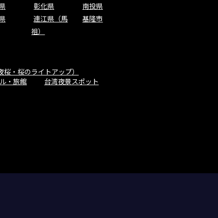
県
彰化県
南投県
県
連江県（馬
基隆市
祖）
夜桜・桜のライトアップ）
ル・旅館
台湾夜景スポット