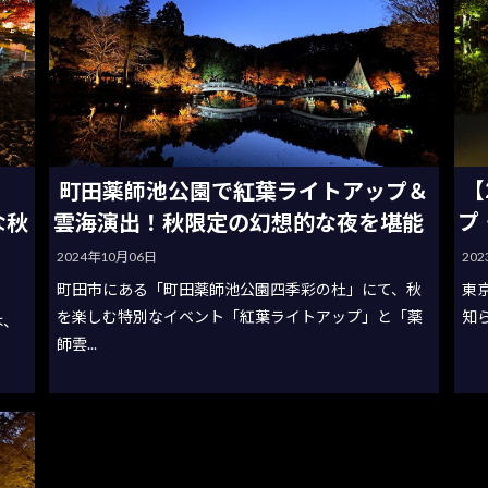
【
町田薬師池公園で紅葉ライトアップ＆
プ
な秋
雲海演出！秋限定の幻想的な夜を堪能
20
2024年10月06日
東
町田市にある「町田薬師池公園四季彩の杜」にて、秋
知ら
を楽しむ特別なイベント「紅葉ライトアップ」と「薬
は、
師雲...