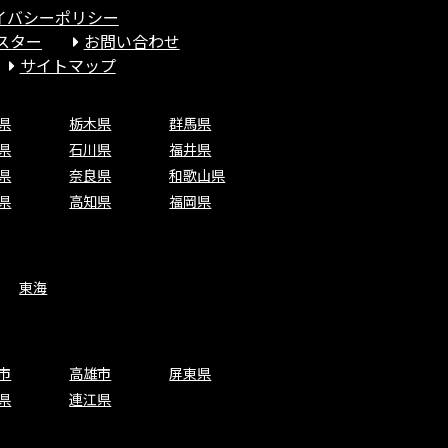
イバシーポリシー
スター
お問い合わせ
サイトマップ
県
栃木県
群馬県
県
石川県
福井県
県
奈良県
和歌山県
県
高知県
福岡県
東海
市
高雄市
屏東県
県
連江県