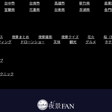
台中市
台南市
高雄市
新竹県
苗栗
宜蘭県
花蓮県
台東県
澎湖県
金門
ス
夜景まとめ
夜景撮影
夜景クイズ
花火
桜（
ティング
ドローンショー
天体
観光
グルメ
ホテ
ブ
クニック