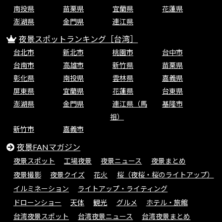
南投県
苗栗県
宜蘭県
花蓮県
澎湖県
金門県
連江県
夜景スポットランキング［台湾］
台北市
新北市
桃園市
台中市
台南市
高雄市
新竹県
苗栗県
彰化県
南投県
雲林県
嘉義県
屏東県
宜蘭県
花蓮県
台東県
澎湖県
金門県
連江県（馬
基隆市
祖）
新竹市
嘉義市
夜景FANマガジン
夜景スポット
工場夜景
夜景ニュース
夜景まとめ
夜景撮影
夜景クイズ
花火
桜（夜桜・桜のライトアップ）
イルミネーション
ライトアップ・ライティング
ドローンショー
天体
観光
グルメ
ホテル・旅館
台湾夜景スポット
台湾夜景ニュース
台湾夜景まとめ