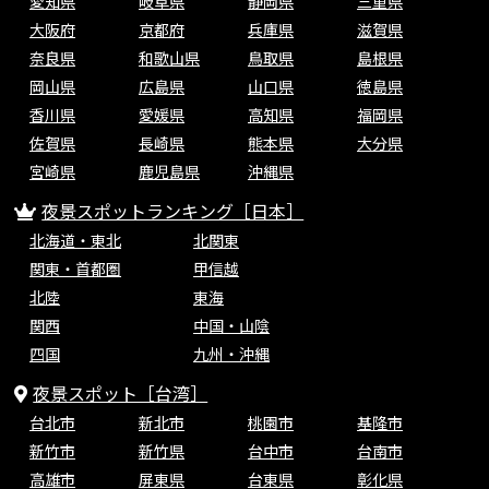
愛知県
岐阜県
静岡県
三重県
大阪府
京都府
兵庫県
滋賀県
奈良県
和歌山県
鳥取県
島根県
岡山県
広島県
山口県
徳島県
香川県
愛媛県
高知県
福岡県
佐賀県
長崎県
熊本県
大分県
宮崎県
鹿児島県
沖縄県
夜景スポットランキング［日本］
北海道・東北
北関東
関東・首都圏
甲信越
北陸
東海
関西
中国・山陰
四国
九州・沖縄
夜景スポット［台湾］
台北市
新北市
桃園市
基隆市
新竹市
新竹県
台中市
台南市
高雄市
屏東県
台東県
彰化県