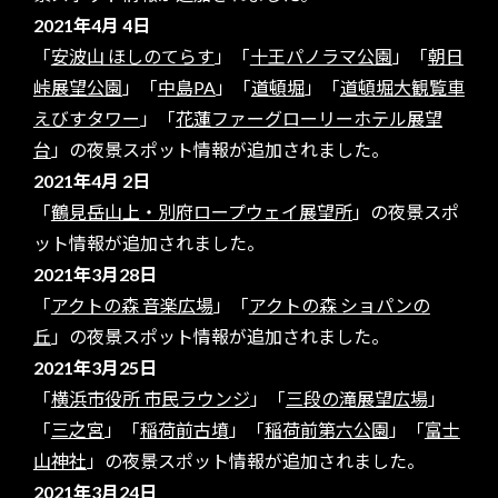
2021年4月 4日
「
安波山 ほしのてらす
」「
十王パノラマ公園
」「
朝日
峠展望公園
」「
中島PA
」「
道頓堀
」「
道頓堀大観覧車
えびすタワー
」「
花蓮ファーグローリーホテル展望
台
」の夜景スポット情報が追加されました。
2021年4月 2日
「
鶴見岳山上・別府ロープウェイ展望所
」の夜景スポ
ット情報が追加されました。
2021年3月28日
「
アクトの森 音楽広場
」「
アクトの森 ショパンの
丘
」の夜景スポット情報が追加されました。
2021年3月25日
「
横浜市役所 市民ラウンジ
」「
三段の滝展望広場
」
「
三之宮
」「
稲荷前古墳
」「
稲荷前第六公園
」「
富士
山神社
」の夜景スポット情報が追加されました。
2021年3月24日