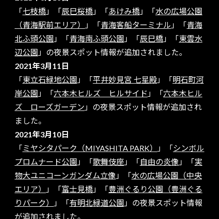
「
七枝橋
」「
辰巳桜橋
」「
あけみ橋
」「
水の広場公園
（青海駅前エリア）
」「
青海客船ターミナル
」「
青海
北ふ頭公園
」「
青海南ふ頭公園
」「
辰巳橋
」「
東雲水
辺公園
」の夜景スポット情報が追加されました。
2021年3月11日
「
東立石緑地公園
」「
平井妙見宮 七星殿
」「
明石町河
岸公園
」「
六本木ヒルズ ヒルサイド
」「
六本木ヒル
ズ ローズガーデン
」の夜景スポット情報が追加され
ました。
2021年3月10日
「
ミヤシタパーク（MIYASHITA PARK）
」「
シンボル
プロムナード公園
」「
歌舞伎座
」「
自由の炎像
」「
実
物大ユニコーンガンダム立像
」「
水の広場公園（中央
エリア）
」「
富士見橋
」「
豊洲ぐるり公園（豊洲ぐる
りパーク）
」「
有明北緑道公園
」の夜景スポット情報
が追加されました。