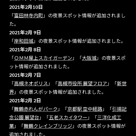
2021年2月10日
「
富田林寺内町
」の夜景スポット情報が追加されまし
た。
2021年2月 9日
「
岸和田城
」の夜景スポット情報が追加されました。
2021年2月 8日
「
ＯＭＭ屋上スカイガーデン
」「
大阪城
」の夜景スポ
ット情報が追加されました。
2021年2月 7日
「
高槻ネオポリス
」「
高槻市役所 展望フロア
」「
新世
界
」の夜景スポット情報が追加されました。
2021年2月 2日
「
舞鶴赤れんがパーク
」「
京都駅 空中経路
」「
引揚記
念公園 展望台
」「
五老スカイタワー
」「
三洋化成工
業
」「
舞鶴クレインブリッジ
」の夜景スポット情報が
追加されました。