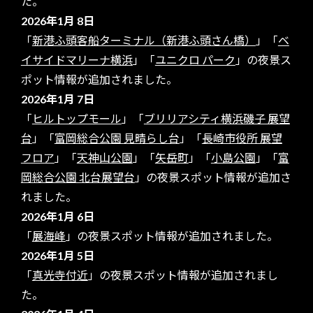
た。
2026年1月 8日
「
新港ふ頭客船ターミナル（新港ふ頭さん橋）
」「
ベ
イサイドマリーナ横浜
」「
ユニクロ パーク
」の夜景ス
ポット情報が追加されました。
2026年1月 7日
「
ヒルトップモール
」「
ブリリアシティ横浜磯子 展望
台
」「
富岡総合公園 見晴らし台
」「
長崎市役所 展望
フロア
」「
天神山公園
」「
矢岳町
」「
小島公園
」「
富
岡総合公園 北台展望台
」の夜景スポット情報が追加さ
れました。
2026年1月 6日
「
展海峰
」の夜景スポット情報が追加されました。
2026年1月 5日
「
真光寺付近
」の夜景スポット情報が追加されまし
た。