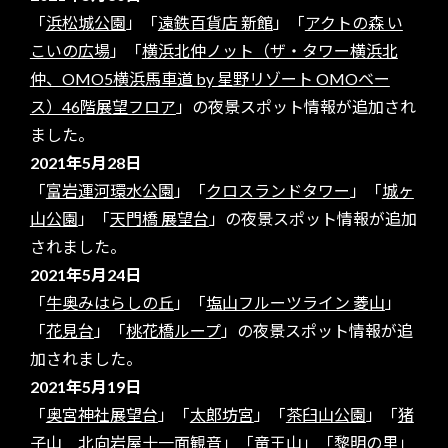
「
浜松城公園
」「
遠鉄百貨店 新館
」「
アクトの森 い
こいの広場
」「
横浜北仲ノット（ザ・タワー横浜北
仲、OMO5横浜馬車道 by 星野リゾート OMOベー
ス）46階展望フロア
」の夜景スポット情報が追加され
ました。
2021年5月28日
「
富岩運河環水公園
」「
クロスランドタワー
」「
城ヶ
山公園
」「
天門橋 展望台
」の夜景スポット情報が追加
されました。
2021年5月24日
「
牛奥みはらしの丘
」「
塩山フルーツライン 菱山
」
「
花見台
」「
桃花橋ループ
」の夜景スポット情報が追
加されました。
2021年5月19日
「
奥宮神社展望台
」「
太郎坊宮
」「
茶臼山公園
」「
猪
子山 北向岩屋十一面観音
」「
竜王山
」「
黎明の里
」