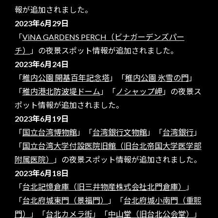
報が追加されました。
2023年6月29日
「
ViNA GARDENS PERCH（ビナガーデンズパー
チ）
」の夜景スポット情報が追加されました。
2023年6月24日
「
稚内公園 開基百年記念塔
」「
稚内公園 氷雪の門
」
「
稚内港北防波堤ドーム
」「
ノシャップ岬
」の夜景ス
ポット情報が追加されました。
2023年6月19日
「
国立台湾博物館
」「
台湾銀行文物館
」「
台湾銀行
」
「
国立台湾大学付設医院旧館（旧台北帝国大学医学部
附属医院）
」の夜景スポット情報が追加されました。
2023年6月18日
「
台北記憶倉庫（旧三井物産株式会社北門倉庫）
」
「
台北府城東門（景福門）
」「
台北府城小南門（重熙
門）
」「
台北カメラ街
」「
中山堂（旧台北公会堂）
」