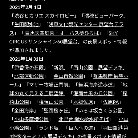
2021年2月 1日
「
渋谷ヒカリエ スカイロビー
」「
瑞穂ビューパーク
」
「
生田配水池
」「
浅草文化観光センター 展望台テラ
ス
」「
目黒天空庭園・オーパス夢ひろば
」「
SKY
CIRCUS サンシャイン60展望台
」の夜景スポット情報
が追加されました。
2021年1月31日
「
伊香保の石段
」「
新浜
」「
西山公園 展望デッキ
」
「
北部運動公園
」「
金山自然公園
」「
群馬県庁 展望ホ
ール
」「
マザー牧場正門前
」「
舞浜海岸遊歩道
」「
地
球の丸く見える丘展望館
」「
港南台風の丘公園
」「
稲
荷山公園
」「
権現山公園
」「
水郷佐原
」「
佐原PA
」
「
金田海岸
」「
聖蹟桜ヶ丘
」「
いろは坂さくら公園
」
「
小山多摩境公園
」「
北野台 鑓水給水所そば
」「
小山
小鳩公園
」「
ランド坂
」「
巨人への道
」「
羽田空港 第
3旅客ターミナル 展望デッキ
」の夜景スポット情報が