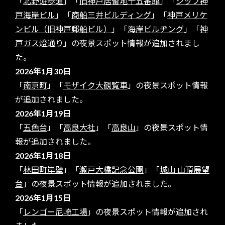
「
北野遊歩道
」「
旧神戸居留地十五番館
」「
シップ神
戸海岸ビル
」「
商船三井ビルディング
」「
神戸メリケ
ンビル（旧神戸郵船ビル）
」「
海岸ビルヂング
」「
神
戸ガス燈通り
」の夜景スポット情報が追加されまし
た。
2026年1月30日
「
南京町
」「
モザイク大観覧車
」の夜景スポット情報
が追加されました。
2026年1月19日
「
五色台
」「
高良大社
」「
高良山
」の夜景スポット情
報が追加されました。
2026年1月18日
「
林田町岸壁
」「
瀬戸大橋記念公園
」「
城山 山頂展望
台
」の夜景スポット情報が追加されました。
2026年1月15日
「
レンゴー尼崎工場
」の夜景スポット情報が追加され