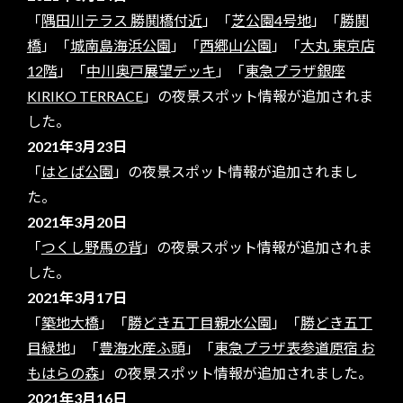
「
隅田川テラス 勝鬨橋付近
」「
芝公園4号地
」「
勝鬨
橋
」「
城南島海浜公園
」「
西郷山公園
」「
大丸 東京店
12階
」「
中川奥戸展望デッキ
」「
東急プラザ銀座
KIRIKO TERRACE
」の夜景スポット情報が追加されま
した。
2021年3月23日
「
はとば公園
」の夜景スポット情報が追加されまし
た。
2021年3月20日
「
つくし野馬の背
」の夜景スポット情報が追加されま
した。
2021年3月17日
「
築地大橋
」「
勝どき五丁目親水公園
」「
勝どき五丁
目緑地
」「
豊海水産ふ頭
」「
東急プラザ表参道原宿 お
もはらの森
」の夜景スポット情報が追加されました。
2021年3月16日