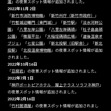
滬
」の夜景スポット情報が追加されました。
2022年11月 2日
「
新竹市消防博物館
」「
新竹州庁（新竹市政府）
」
「
竹塹城迎曦門（東門城）
」「
新竹駅
」「
淡水河畔公
園
」「
八里左岸公園
」「
八里左岸碼頭
」「
社子島島頭
公園
」「
微風平台
」「
大稲埕碼頭広場
」「
道後温泉オ
ブジェ
」「
七星公園
」「
新北投駅（旧駅舎）
」「
新北
投駅
」「
北投溫泉博物館
」の夜景スポット情報が追加
されました。
2022年10月16日
「
豆腐岩
」の夜景スポット情報が追加されました。
2022年7月 1日
「
神戸ポートピアホテル 屋上テラス ソラフネ神戸
」
の夜景スポット情報が追加されました。
2022年2月16日
「
竹村居酒屋
」の夜景スポット情報が追加されまし