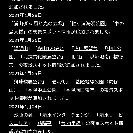
追加されました。
2021年1月28日
「
浦山ダム 風と光の広場
」「
袖ヶ浦海浜公園
」「
中の
島大橋
」の夜景スポット情報が追加されました。
2021年1月26日
「
陽明山
」「
虎山120高地
」「
虎山展望台
」「
中山公
園
」「
北投焚化廠展望台
」「
北門
」「
烘炉地南山福徳
宮
」の夜景スポット情報が追加されました。
2021年1月25日
「
獅球嶺展望台
」「
通明街
」「
基隆地標公園（虎仔
山）
」「
基隆中正公園
」「
基隆廟口夜市
」の夜景スポ
ット情報が追加されました。
2021年1月24日
「
沙鹿の翼
」「
清水インターチェンジ
」「
清水サービ
スエリア
」「
慈暉亭
」「
台74甲線
」の夜景スポット情
報が追加されました。