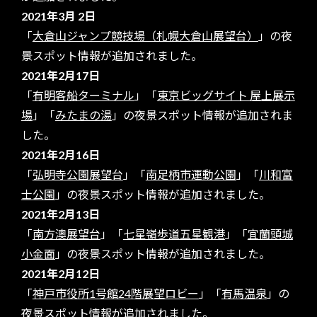
2021年3月 2日
「
大倉山ジャンプ競技場（札幌大倉山展望台）
」の夜
景スポット情報が追加されました。
2021年2月17日
「
有明客船ターミナル
」「
東京ビッグサイト 屋上展示
場
」「
みたまの湯
」の夜景スポット情報が追加されま
した。
2021年2月16日
「
弘明寺公園展望台
」「
南足柄市運動公園
」「
川和富
士公園
」の夜景スポット情報が追加されました。
2021年2月13日
「
南方澳展望台
」「
七星嶺歩道五星観港
」「
宜蘭頭城
小金面
」の夜景スポット情報が追加されました。
2021年2月12日
「
神戸市役所1号館24階展望ロビー
」「
有馬温泉
」の
夜景スポット情報が追加されました。