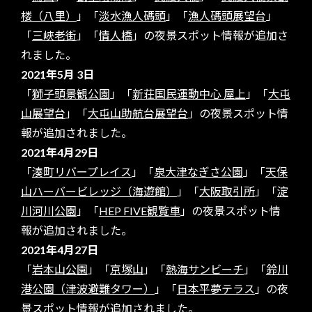
楼（八里）
」「
淡水漁人碼頭
」「
漁人碼頭展望台
」
「
三峽老街
」「
情人橋
」の夜景スポット情報が追加さ
れました。
2021年5月 3日
「
獅子頭景観公園
」「
新荘国民運動中心 屋上
」「
大屯
山展望台
」「
大屯山助航台展望台
」の夜景スポット情
報が追加されました。
2021年4月29日
「
湊町リバープレイス
」「
泉大津なぎさ公園
」「
天保
山ハーバービレッジ（海遊館）
」「
大阪取引所
」「
淀
川河川公園
」「
HEP FIVE観覧車
」の夜景スポット情
報が追加されました。
2021年4月27日
「
岩本山公園
」「
京塚山
」「
熱海サンビーチ
」「
鈴川
港公園（津波避難タワー）
」「
日本平夢テラス
」の夜
景スポット情報が追加されました。