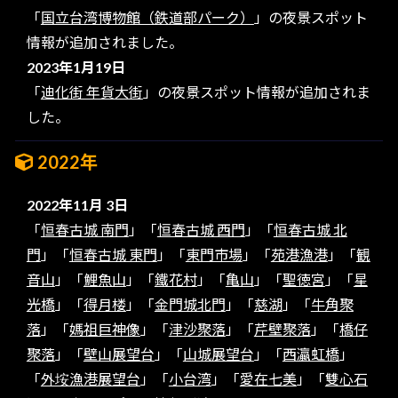
「
国立台湾博物館（鉄道部パーク）
」の夜景スポット
情報が追加されました。
2023年1月19日
「
迪化街 年貨大街
」の夜景スポット情報が追加されま
した。
2022年
2022年11月 3日
「
恒春古城 南門
」「
恒春古城 西門
」「
恒春古城 北
門
」「
恒春古城 東門
」「
東門市場
」「
苑港漁港
」「
観
音山
」「
鯉魚山
」「
鐵花村
」「
亀山
」「
聖徳宮
」「
星
光橋
」「
得月楼
」「
金門城北門
」「
慈湖
」「
牛角聚
落
」「
媽祖巨神像
」「
津沙聚落
」「
芹壁聚落
」「
橋仔
聚落
」「
壁山展望台
」「
山城展望台
」「
西瀛虹橋
」
「
外垵漁港展望台
」「
小台湾
」「
愛在七美
」「
雙心石