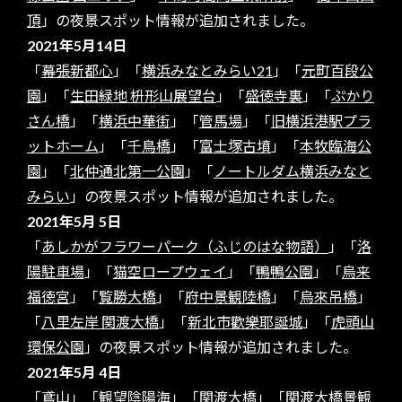
頂
」の夜景スポット情報が追加されました。
2021年5月14日
「
幕張新都心
」「
横浜みなとみらい21
」「
元町百段公
園
」「
生田緑地 枡形山展望台
」「
盛徳寺裏
」「
ぷかり
さん橋
」「
横浜中華街
」「
管馬場
」「
旧横浜港駅プラ
ットホーム
」「
千鳥橋
」「
富士塚古墳
」「
本牧臨海公
園
」「
北仲通北第一公園
」「
ノートルダム横浜みなと
みらい
」の夜景スポット情報が追加されました。
2021年5月 5日
「
あしかがフラワーパーク（ふじのはな物語）
」「
洛
陽駐車場
」「
猫空ロープウェイ
」「
鴨鴨公園
」「
烏来
福徳宮
」「
覧勝大橋
」「
府中景観陸橋
」「
烏來吊橋
」
「
八里左岸 関渡大橋
」「
新北市歡樂耶誕城
」「
虎頭山
環保公園
」の夜景スポット情報が追加されました。
2021年5月 4日
「
鳶山
」「
観望陰陽海
」「
関渡大橋
」「
関渡大橋景観