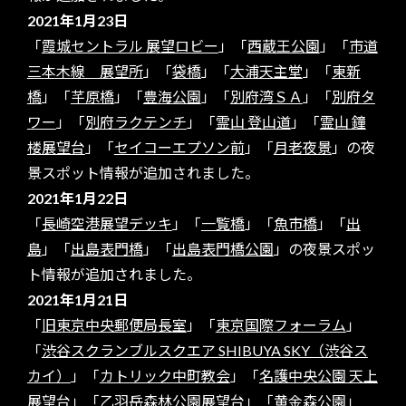
2021年1月23日
「
霞城セントラル 展望ロビー
」「
西蔵王公園
」「
市道
三本木線 展望所
」「
袋橋
」「
大浦天主堂
」「
東新
橋
」「
芊原橋
」「
豊海公園
」「
別府湾ＳＡ
」「
別府タ
ワー
」「
別府ラクテンチ
」「
霊山 登山道
」「
霊山 鐘
楼展望台
」「
セイコーエプソン前
」「
月老夜景
」の夜
景スポット情報が追加されました。
2021年1月22日
「
長崎空港展望デッキ
」「
一覧橋
」「
魚市橋
」「
出
島
」「
出島表門橋
」「
出島表門橋公園
」の夜景スポッ
ト情報が追加されました。
2021年1月21日
「
旧東京中央郵便局長室
」「
東京国際フォーラム
」
「
渋谷スクランブルスクエア SHIBUYA SKY（渋谷ス
カイ）
」「
カトリック中町教会
」「
名護中央公園 天上
展望台
」「
乙羽岳森林公園展望台
」「
黄金森公園
」