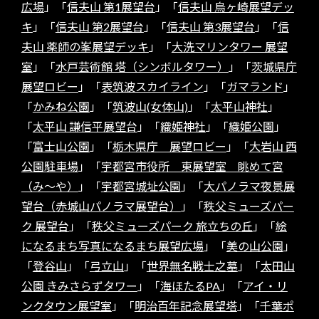
広場
」「
信夫山 第1展望台
」「
信夫山 烏ヶ崎展望デッ
キ
」「
信夫山 第2展望台
」「
信夫山 第3展望台
」「
信
夫山 薬師の峯展望デッキ
」「
大洗マリンタワー 展望
室
」「
水戸芸術館 塔（シンボルタワー）
」「
茨城県庁
展望ロビー
」「
表筑波スカイライン
」「
ガマランド
」
「
かみね公園
」「
筑波山(女体山)
」「
太平山神社
」
「
太平山 謙信平展望台
」「
織姫神社
」「
織姫公園
」
「
富士山公園
」「
栃木県庁 展望ロビー
」「
大岩山 西
公園駐車場
」「
宇都宮市役所 東展望室 眺めて宮
（み～や）
」「
宇都宮城址公園
」「
大パノラマ夜景展
望台（赤城山パノラマ展望台）
」「
秩父ミューズパー
ク 展望台
」「
秩父ミューズパーク 旅立ちの丘
」「
絵
になるまち写真になるまち展望広場
」「
美の山公園
」
「
登谷山
」「
弓立山
」「
世界無名戦士之墓
」「
太田山
公園 きみさらずタワー
」「
海ほたるPA
」「
アイ・リ
ンクタウン展望室
」「
明治百年記念展望塔
」「
千葉ポ