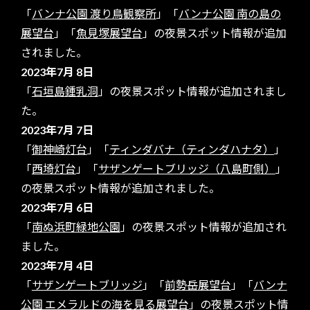
「
バンナ公園 渡り鳥観察所
」「
バンナ公園 南の島の
展望台
」「
魚見塚展望台
」の夜景スポット情報が追加
されました。
2023年7月 8日
「
石垣島鍾乳洞
」の夜景スポット情報が追加されまし
た。
2023年7月 7日
「
御神崎灯台
」「
ティンダバナ（ティンダハナタ）
」
「
西埼灯台
」「
サザンゲートブリッジ（八島町側）
」
の夜景スポット情報が追加されました。
2023年7月 6日
「
南ぬ浜町緑地公園
」の夜景スポット情報が追加され
ました。
2023年7月 4日
「
サザンゲートブリッジ
」「
前勢岳展望台
」「
バンナ
公園 エメラルドの海を見る展望台
」の夜景スポット情