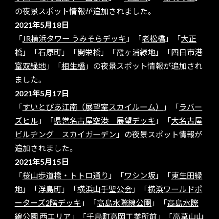
の夜景スポット情報が追加されました。
2021年5月18日
「
JR横浜タワー うみそらデッキ
」「
老松橋
」「
大正
橋
」「
石原町
」「
開栄橋
」「
霞ヶ浦緑地
」「
四日市港
富双緑地
」「
相生橋
」の夜景スポット情報が追加され
ました。
2021年5月17日
「
すいとぴあ江南（展望室スカイルーム）
」「
ラバー
ズヒル
」「
県営名古屋空港 展望デッキ
」「
大名古屋
ビルヂング スカイガーデン
」の夜景スポット情報が
追加されました。
2021年5月15日
「
桜山歩道橋・トトロ通り
」「
ワシン坂
」「
東生田緑
地
」「
浮島町
」「
横浜山手聖公会
」「
横浜ワールドポ
ーターズ2階デッキ
」「
高島水際線公園
」「
高島水際
線公園 西エリア
」「
千鳥町高岡工業所前
」「
高草山山