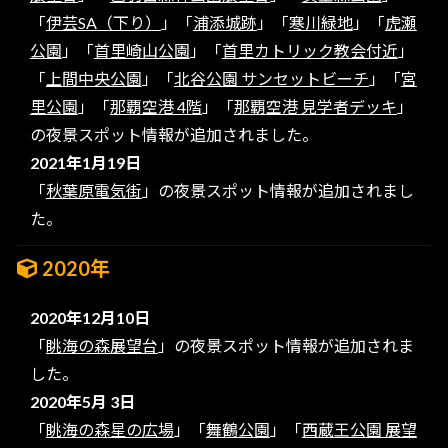
「
伊芸SA（下り）
」「
浦添城跡
」「
寒川緑地
」「
虎瀬
公園
」「
首里崎山公園
」「
首里カトリック教会付近
」
「
上間中央公園
」「
北谷公園 サンセットビーチ
」「
宮
里公園
」「
那覇空港 4階
」「
那覇空港 見学者デッキ
」
の夜景スポット情報が追加されました。
2021年1月19日
「
秋葉原電気街
」の夜景スポット情報が追加されまし
た。
2020年
2020年12月10日
「
眺海の森展望台
」の夜景スポット情報が追加されま
した。
2020年5月 3日
「
眺海の森星の広場
」「
舞鶴公園
」「
西蔵王公園 展望