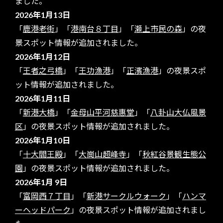
ました。
2026年1月13日
「
鹿港老街
」「
港南台８丁目
」「
瀬上市民の森
」の夜
景スポット情報が追加されました。
2026年1月12日
「
王者之弓橋
」「
王功漁港
」「
正濱漁港
」の夜景スポ
ット情報が追加されました。
2026年1月11日
「
新港大橋
」「
金母山平河慈惠堂
」「
八卦山大仏風景
区
」の夜景スポット情報が追加されました。
2026年1月10日
「
十大閻王殿
」「
大崗山超峰寺
」「
秋紅谷景観生態公
園
」の夜景スポット情報が追加されました。
2026年1月 9日
「
富岡西７丁目
」「
新港サークルウォーク
」「
ハンマ
ーヘッドパーク
」の夜景スポット情報が追加されまし