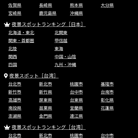
佐賀県
長崎県
熊本県
大分県
宮崎県
鹿児島県
沖縄県
夜景スポットランキング［日本］
北海道・東北
北関東
関東・首都圏
甲信越
北陸
東海
関西
中国・山陰
四国
九州・沖縄
夜景スポット［台湾］
台北市
新北市
桃園市
基隆市
新竹市
新竹県
台中市
台南市
高雄市
屏東県
台東県
彰化県
南投県
苗栗県
宜蘭県
花蓮県
澎湖県
金門県
連江県
夜景スポットランキング［台湾］
台北市
新北市
桃園市
台中市