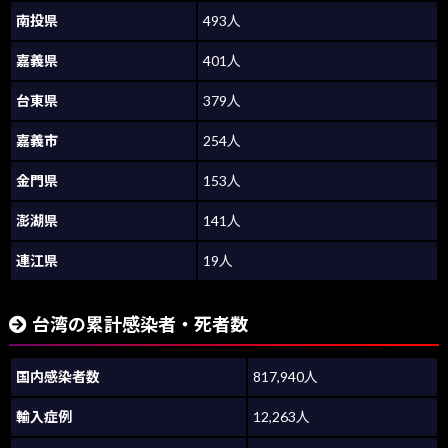
南投県
493人
嘉義県
401人
台東県
379人
嘉義市
254人
金門県
153人
澎湖県
141人
連江県
19人
台湾の累計感染者・死者数
国内感染者数
817,940人
輸入症例
12,263人