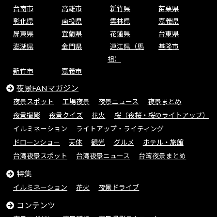
台南市
高雄市
新竹県
苗栗県
彰化県
南投県
雲林県
嘉義県
屏東県
宜蘭県
花蓮県
台東県
澎湖県
金門県
連江県（馬
基隆市
祖）
新竹市
嘉義市
夜景FANマガジン
夜景スポット
工場夜景
夜景ニュース
夜景まとめ
夜景撮影
夜景クイズ
花火
桜（夜桜・桜のライトアップ）
イルミネーション
ライトアップ・ライティング
ドローンショー
天体
観光
グルメ
ホテル・旅館
台湾夜景スポット
台湾夜景ニュース
台湾夜景まとめ
特集
イルミネーション
花火
夜景ドライブ
コンテンツ